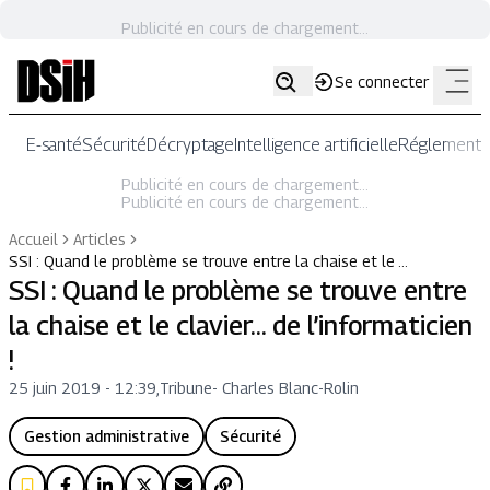
Publicité en cours de chargement...
Se connecter
E-santé
Sécurité
Décryptage
Intelligence artificielle
Réglementat
Publicité en cours de chargement...
Publicité en cours de chargement...
Accueil
Articles
SSI : Quand le problème se trouve entre la chaise et le …
SSI : Quand le problème se trouve entre
la chaise et le clavier... de l’informaticien
!
25 juin 2019 - 12:39
,
Tribune
-
Charles Blanc-Rolin
Gestion administrative
Sécurité