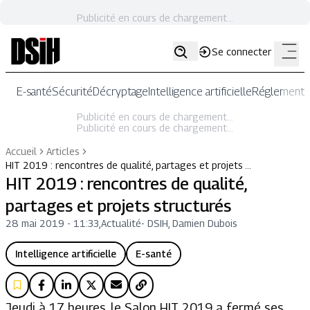
Publicité en cours de chargement...
Se connecter
E-santé
Sécurité
Décryptage
Intelligence artificielle
Réglementat
Publicité en cours de chargement...
Publicité en cours de chargement...
Accueil
Articles
HIT 2019 : rencontres de qualité, partages et projets …
HIT 2019 : rencontres de qualité,
partages et projets structurés
28 mai 2019 - 11:33
,
Actualité
-
DSIH, Damien Dubois
Intelligence artificielle
E-santé
Jeudi à 17 heures, le Salon HIT 2019 a fermé ses