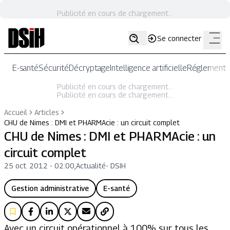
Publicité en cours de chargement...
Se connecter
E-santé
Sécurité
Décryptage
Intelligence artificielle
Réglementat
Publicité en cours de chargement...
Publicité en cours de chargement...
Accueil
Articles
CHU de Nimes : DMI et PHARMAcie : un circuit complet
CHU de Nimes : DMI et PHARMAcie : un
circuit complet
25 oct. 2012 - 02:00
,
Actualité
-
DSIH
Gestion administrative
E-santé
Avec un circuit opérationnel à 100% sur tous les