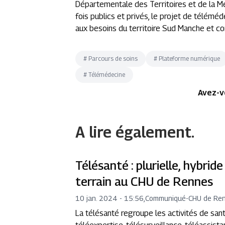
Départementale des Territoires et de la Me
fois publics et privés, le projet de télé
aux besoins du territoire Sud Manche et co
#
Parcours de soins
#
Plateforme numérique
#
Télémédecine
Avez-v
A lire également.
Télésanté : plurielle, hybrid
terrain au CHU de Rennes
10 jan. 2024 - 15:56
,
Communiqué
-
CHU de Re
La télésanté regroupe les activités de sant