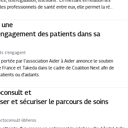
ce, télérégulation, télésoins... En mettant en relation les
les professionnels de santé entre eux, elle permet la ré...
, une
’engagement des patients dans sa
nts s’engagent
 portée par l’association Aider à Aider annonce le soutien
he France et Takeda dans le cadre de Coalition Next afin de
 patients ou d’aidants.
oconsult et
iser et sécuriser le parcours de soins
ctoconsult-libheros