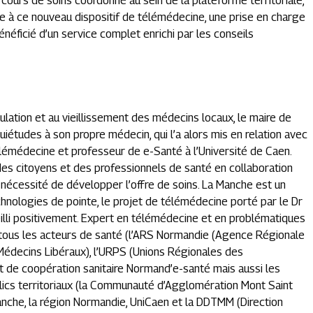
cours de soins coordonné au sein de la plateforme territoriale,
e à ce nouveau dispositif de télémédecine, une prise en charge
énéficié d’un service complet enrichi par les conseils
lation et au vieillissement des médecins locaux, le maire de
iétudes à son propre médecin, qui l’a alors mis en relation avec
télémédecine et professeur de e-Santé à l’Université de Caen.
s citoyens et des professionnels de santé en collaboration
 nécessité de développer l’offre de soins. La Manche est un
technologies de pointe, le projet de télémédecine porté par le Dr
lli positivement. Expert en télémédecine et en problématiques
ré tous les acteurs de santé (l’ARS Normandie (Agence Régionale
Médecins Libéraux), l’URPS (Unions Régionales des
 de coopération sanitaire Normand’e-santé mais aussi les
lics territoriaux (la Communauté d’Agglomération Mont Saint
nche, la région Normandie, UniCaen et la DDTMM (Direction