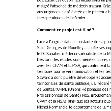
Le patient est désormais inclus dans un par
malgré l’absence de médecin traitant. Grâc
aux urgences a été évitée et le patient a b
thérapeutiques de l’infirmier.
Comment ce projet est-il né ?
Face à l’augmentation constante de sa popu
Saint Georges de Rouelley a confié ses inqu
le Dr Sabatier, médecin spécialiste de la 
Dès lors des études sont menées auprès de
avec les CPAM et la MSA, qui confirment la
territoire tourné vers l’innovation et les 
Szwarc a donc pu être développé et accuei
territoriales de santé publique, il a fédé
de Santé), l’URML (Unions Régionales des 
Professionnels de Santé), NeS, groupement
CPAM et la MSA) ainsi que les acteurs pub
Michel Normandie, le département de la Ma