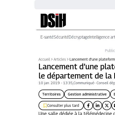
E-santé
Sécurité
Décryptage
Intelligence art
Public
Accueil
Articles
Lancement d’une plateforme
Lancement d’une plat
le département de la
10 jan. 2019 - 13:35
,
Communiqué
-
Conseil dé
Territoires
Gestion administrative
Consulter plus tard
Une salle dédiée à la télémédecine 