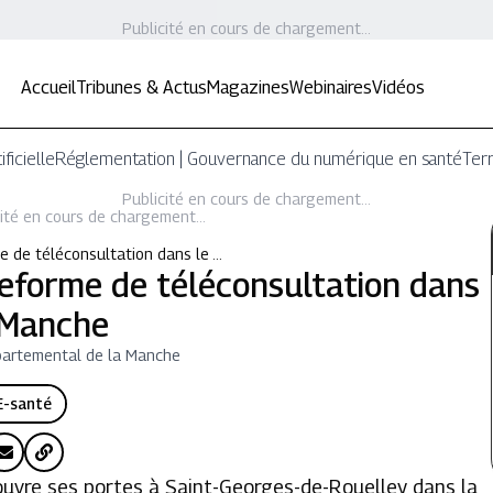
Publicité en cours de chargement...
Accueil
Tribunes & Actus
Magazines
Webinaires
Vidéos
ificielle
Réglementation | Gouvernance du numérique en santé
Terr
Publicité en cours de chargement...
ité en cours de chargement...
 de téléconsultation dans le …
eforme de téléconsultation dans
 Manche
partemental de la Manche
E-santé
ouvre ses portes à Saint-Georges-de-Rouelley dans la