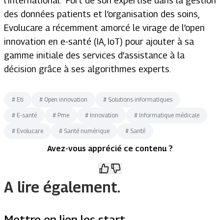
l’international. Fort de son expertise dans la gestion
des données patients et l’organisation des soins,
Evolucare a récemment amorcé le virage de l’open
innovation en e-santé (IA, IoT) pour ajouter à sa
gamme initiale des services d’assistance à la
décision grâce à ses algorithmes experts.
#
Eti
#
Open innovation
#
Solutions informatiques
#
E-santé
#
Pme
#
Innovation
#
Informatique médicale
#
Evolucare
#
Santé numérique
#
Santé
Avez-vous apprécié ce contenu ?
A lire également.
Mettre en lien les start-