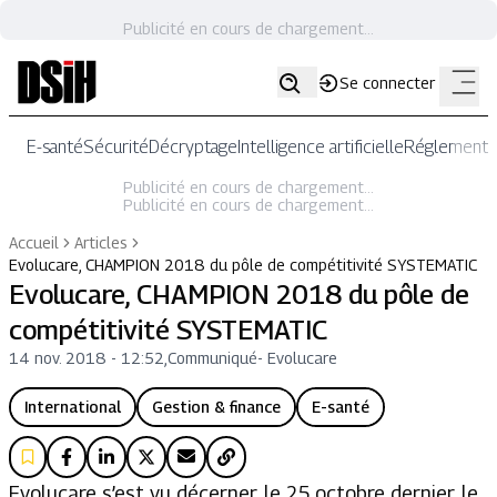
Publicité en cours de chargement...
Se connecter
E-santé
Sécurité
Décryptage
Intelligence artificielle
Réglementat
Publicité en cours de chargement...
Publicité en cours de chargement...
Accueil
Articles
Evolucare, CHAMPION 2018 du pôle de compétitivité SYSTEMATIC
Evolucare, CHAMPION 2018 du pôle de
compétitivité SYSTEMATIC
14 nov. 2018 - 12:52
,
Communiqué
-
Evolucare
International
Gestion & finance
E-santé
Evolucare s’est vu décerner, le 25 octobre dernier, le