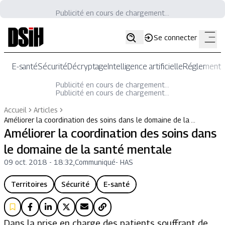
Publicité en cours de chargement...
Se connecter
E-santé
Sécurité
Décryptage
Intelligence artificielle
Réglementat
Publicité en cours de chargement...
Publicité en cours de chargement...
Accueil
Articles
Améliorer la coordination des soins dans le domaine de la …
Améliorer la coordination des soins dans
le domaine de la santé mentale
09 oct. 2018 - 18:32
,
Communiqué
-
HAS
Territoires
Sécurité
E-santé
Dans la prise en charge des patients souffrant de