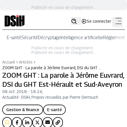
Publicité en cours de chargement...
Se connecter
E-santé
Sécurité
Décryptage
Intelligence artificielle
Réglementat
Publicité en cours de chargement...
Publicité en cours de chargement...
Accueil
Articles
ZOOM GHT : La parole à Jérôme Euvrard, DSI du GHT …
ZOOM GHT : La parole à Jérôme Euvrard,
DSI du GHT Est-Hérault et Sud-Aveyron
08 oct. 2018 - 18:24
,
Actualité
-
DSIH, Propos recueillis par Pierre Derrouch
Gestion & finance
E-santé