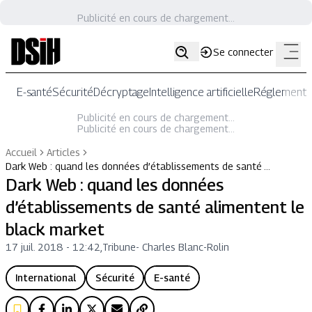
Publicité en cours de chargement...
Se connecter
E-santé
Sécurité
Décryptage
Intelligence artificielle
Réglementat
Publicité en cours de chargement...
Publicité en cours de chargement...
Accueil
Articles
Dark Web : quand les données d’établissements de santé …
Dark Web : quand les données
d’établissements de santé alimentent le
black market
17 juil. 2018 - 12:42
,
Tribune
-
Charles Blanc-Rolin
International
Sécurité
E-santé