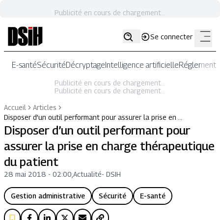
Publicité en cours de chargement...
Se connecter
E-santé
Sécurité
Décryptage
Intelligence artificielle
Réglementat
Publicité en cours de chargement...
Publicité en cours de chargement...
Accueil
Articles
Disposer d’un outil performant pour assurer la prise en …
Disposer d’un outil performant pour
assurer la prise en charge thérapeutique
du patient
28 mai 2018 - 02:00
,
Actualité
-
DSIH
Gestion administrative
Sécurité
E-santé