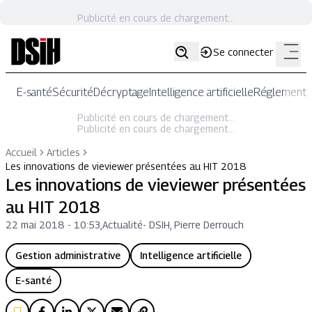
Publicité en cours de chargement...
Se connecter
E-santé
Sécurité
Décryptage
Intelligence artificielle
Réglementat
Publicité en cours de chargement...
Publicité en cours de chargement...
Accueil
Articles
Les innovations de vieviewer présentées au HIT 2018
Les innovations de vieviewer présentées
au HIT 2018
22 mai 2018 - 10:53
,
Actualité
-
DSIH, Pierre Derrouch
Gestion administrative
Intelligence artificielle
E-santé