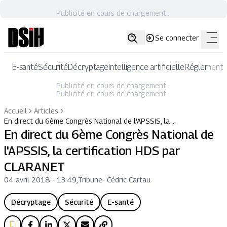
Publicité en cours de chargement...
Se connecter
E-santé
Sécurité
Décryptage
Intelligence artificielle
Réglementat
Publicité en cours de chargement...
Publicité en cours de chargement...
Accueil
Articles
En direct du 6ème Congrès National de l'APSSIS, la …
En direct du 6ème Congrès National de
l'APSSIS, la certification HDS par
CLARANET
04 avril 2018 - 13:49
,
Tribune
-
Cédric Cartau
Décryptage
Sécurité
E-santé