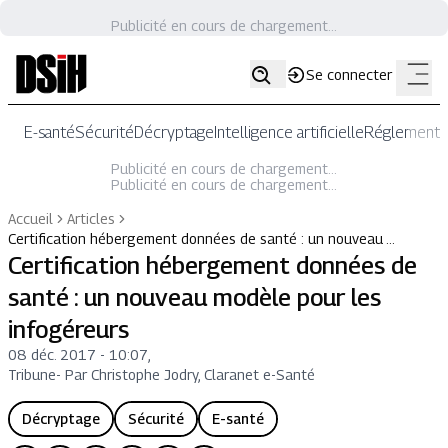
Publicité en cours de chargement...
Se connecter
E-santé
Sécurité
Décryptage
Intelligence artificielle
Réglementat
Publicité en cours de chargement...
Publicité en cours de chargement...
Accueil
Articles
Certification hébergement données de santé : un nouveau …
Certification hébergement données de
santé : un nouveau modèle pour les
infogéreurs
08 déc. 2017 - 10:07
,
Tribune
-
Par Christophe Jodry, Claranet e-Santé
Décryptage
Sécurité
E-santé