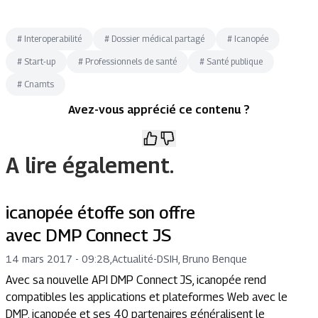
#
Interoperabilité
#
Dossier médical partagé
#
Icanopée
#
Start-up
#
Professionnels de santé
#
Santé publique
#
Cnamts
Avez-vous apprécié ce contenu ?
A lire également.
icanopée étoffe son offre
avec DMP Connect JS
14 mars 2017 - 09:28
,
Actualité
-
DSIH, Bruno Benque
Avec sa nouvelle API DMP Connect JS, icanopée rend
compatibles les applications et plateformes Web avec le
DMP. icanopée et ses 40 partenaires généralisent le