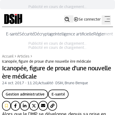
Publicité en cours de chargement...
Se connecter
E-santé
Sécurité
Décryptage
Intelligence artificielle
Réglementat
Publicité en cours de chargement...
Publicité en cours de chargement...
Accueil
Articles
Icanopée, figure de proue d'une nouvelle ère médicale
Icanopée, figure de proue d'une nouvelle
ère médicale
24 oct. 2017 - 11:20
,
Actualité
-
DSIH, Bruno Benque
Gestion administrative
E-santé
Alors que le DMP se développe, depuis sa prise en