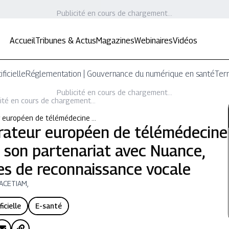
Publicité en cours de chargement...
Accueil
Tribunes & Actus
Magazines
Webinaires
Vidéos
ificielle
Réglementation | Gouvernance du numérique en santé
Terr
Publicité en cours de chargement...
ité en cours de chargement...
r européen de télémédecine …
rateur européen de télémédecine
d son partenariat avec Nuance,
es de reconnaissance vocale
ACETIAM,
ficielle
E-santé