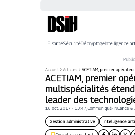
E-santé
Sécurité
Décryptage
Intelligence art
Public
Accueil
Articles
ACETIAM, premier opérateu
ACETIAM, premier opé
multispécialités éten
leader des technologi
16 oct. 2017 - 13:47
,
Communiqué
-
Nuance & 
Gestion administrative
Intelligence arti
Consulter plus tard