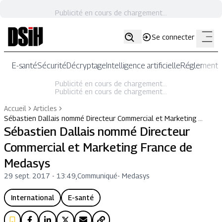
Publicité en cours de chargement...
Se connecter
E-santé
Sécurité
Décryptage
Intelligence artificielle
Réglementat
Publicité en cours de chargement...
Publicité en cours de chargement...
Accueil
Articles
Sébastien Dallais nommé Directeur Commercial et Marketing …
Sébastien Dallais nommé Directeur
Commercial et Marketing France de
Medasys
29 sept. 2017 - 13:49
,
Communiqué
-
Medasys
International
E-santé