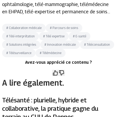
ophtalmologie, télé-mammographie, télémédecine
en EHPAD, télé-expertise et permanence de soins…
#
Collaboration médicale
#
Parcours de soins
#
Télé-interprétation
#
Télé expertise
#
E-santé
#
Solutions intégrées
#
Innovation médicale
#
Téléconsultation
#
Télésurveillance
#
Télémédecine
Avez-vous apprécié ce contenu ?
A lire également.
Télésanté : plurielle, hybride et
collaborative, la pratique gagne du
terrain au CHU de Rennes