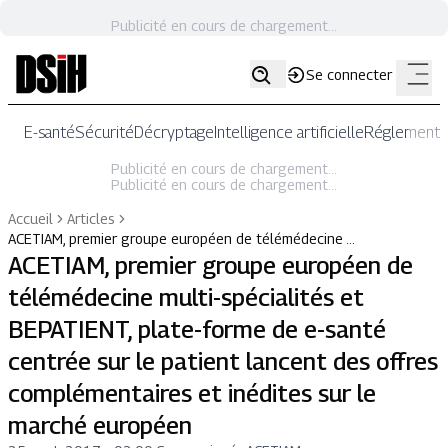
Publicité en cours de chargement...
Se connecter
E-santé
Sécurité
Décryptage
Intelligence artificielle
Réglementat
Publicité en cours de chargement...
Publicité en cours de chargement...
Accueil
Articles
ACETIAM, premier groupe européen de télémédecine …
ACETIAM, premier groupe européen de
télémédecine multi-spécialités et
BEPATIENT, plate-forme de e-santé
centrée sur le patient lancent des offres
complémentaires et inédites sur le
marché européen