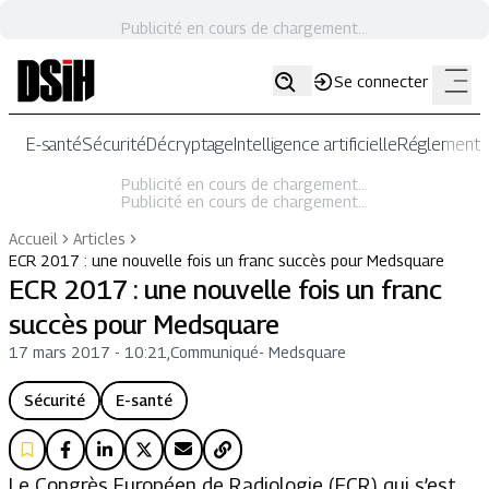
Publicité en cours de chargement...
Se connecter
E-santé
Sécurité
Décryptage
Intelligence artificielle
Réglementat
Publicité en cours de chargement...
Publicité en cours de chargement...
Accueil
Articles
ECR 2017 : une nouvelle fois un franc succès pour Medsquare
ECR 2017 : une nouvelle fois un franc
succès pour Medsquare
17 mars 2017 - 10:21
,
Communiqué
-
Medsquare
Sécurité
E-santé
Le Congrès Européen de Radiologie (ECR) qui s’est