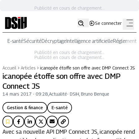
Publicité en cours de chargement...
Se connecter
E-santé
Sécurité
Décryptage
Intelligence artificielle
Réglementat
Publicité en cours de chargement...
Publicité en cours de chargement...
Accueil
Articles
icanopée étoffe son offre avec DMP Connect JS
icanopée étoffe son offre avec DMP
Connect JS
14 mars 2017 - 09:28
,
Actualité
-
DSIH, Bruno Benque
Gestion & finance
E-santé
Avec sa nouvelle API DMP Connect JS, icanopée rend