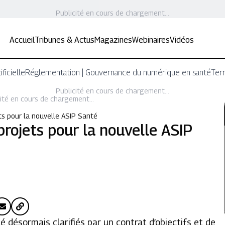
Publicité en cours de chargement...
Accueil
Tribunes & Actus
Magazines
Webinaires
Vidéos
ificielle
Réglementation | Gouvernance du numérique en santé
Terr
Publicité en cours de chargement...
ité en cours de chargement...
ts pour la nouvelle ASIP Santé
projets pour la nouvelle ASIP
té désormais clarifiés par un contrat d’objectifs et de