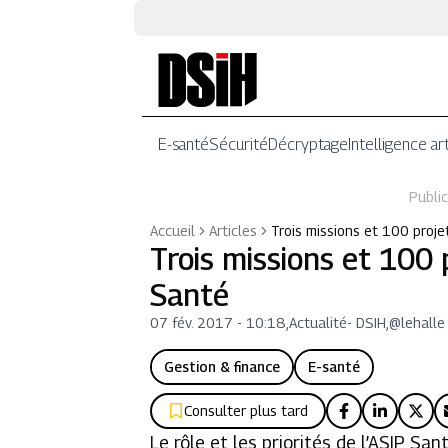
E-santé
Sécurité
Décryptage
Intelligence art
Public
Accueil
Articles
Trois missions et 100 proje
Trois missions et 100 
Santé
07 fév. 2017 - 10:18
,
Actualité
-
DSIH,@lehalle
Gestion & finance
E-santé
Consulter plus tard
Le rôle et les priorités de l’ASIP San