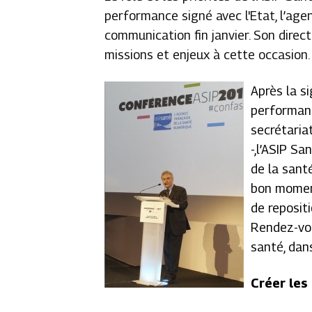
performance signé avec l'Etat, l’age
communication fin janvier. Son direc
missions et enjeux à cette occasion.
Après la s
performanc
secrétaria
-,l’ASIP S
de la santé
bon momen
de reposit
Rendez-vou
santé, dans
Créer les