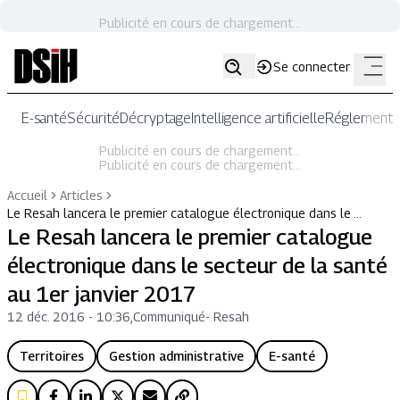
Publicité en cours de chargement...
Se connecter
E-santé
Sécurité
Décryptage
Intelligence artificielle
Réglementat
Publicité en cours de chargement...
Publicité en cours de chargement...
Accueil
Articles
Le Resah lancera le premier catalogue électronique dans le …
Le Resah lancera le premier catalogue
électronique dans le secteur de la santé
au 1er janvier 2017
12 déc. 2016 - 10:36
,
Communiqué
-
Resah
Territoires
Gestion administrative
E-santé