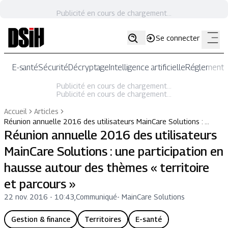
Publicité en cours de chargement...
Se connecter
E-santé
Sécurité
Décryptage
Intelligence artificielle
Réglementat
Publicité en cours de chargement...
Publicité en cours de chargement...
Accueil
Articles
Réunion annuelle 2016 des utilisateurs MainCare Solutions : …
Réunion annuelle 2016 des utilisateurs
MainCare Solutions : une participation en
hausse autour des thèmes « territoire
et parcours »
22 nov. 2016 - 10:43
,
Communiqué
-
MainCare Solutions
Gestion & finance
Territoires
E-santé