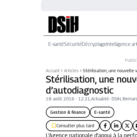
E-santé
Sécurité
Décryptage
Intelligence art
Public
Accueil
Articles
Stérilisation, une nouvelle 
Stérilisation, une nouv
d’autodiagnostic
18 août 2016 - 12:21
,
Actualité
-
DSIH, Bernar
Gestion & finance
E-santé
Consulter plus tard
L’Agence nationale d’appui à la per