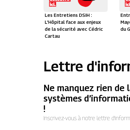
Les Entretiens DSIH :
Entr
L'Hôpital face aux enjeux
Maye
de la sécurité avec Cédric
du G
Cartau
Lettre d'info
Ne manquez rien de l
systèmes d’informati
!
Inscrivez-vous à notre lettre d’info