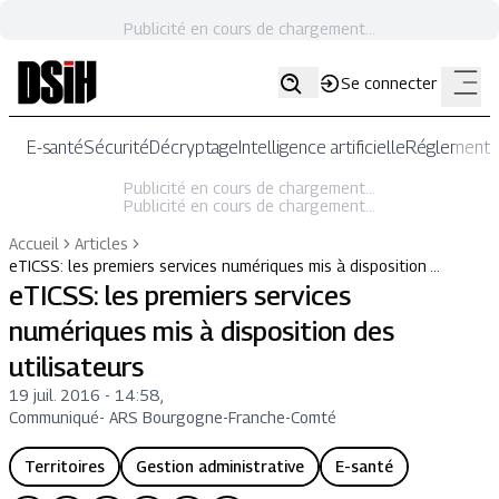
Publicité en cours de chargement...
Se connecter
E-santé
Sécurité
Décryptage
Intelligence artificielle
Réglementat
Publicité en cours de chargement...
Publicité en cours de chargement...
Accueil
Articles
eTICSS: les premiers services numériques mis à disposition …
eTICSS: les premiers services
numériques mis à disposition des
utilisateurs
19 juil. 2016 - 14:58
,
Communiqué
-
ARS Bourgogne-Franche-Comté
Territoires
Gestion administrative
E-santé