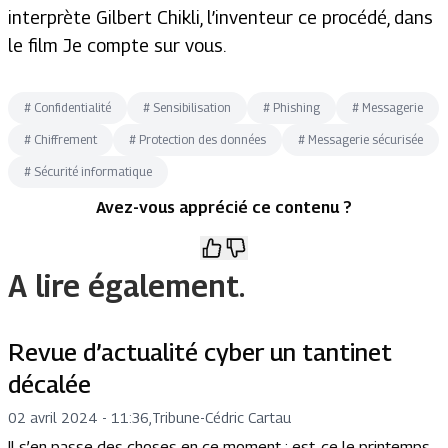
interprète Gilbert Chikli, l’inventeur ce procédé, dans
le film
Je compte sur vous
.
#
Confidentialité
#
Sensibilisation
#
Phishing
#
Messagerie
#
Chiffrement
#
Protection des données
#
Messagerie sécurisée
#
Sécurité informatique
Avez-vous apprécié ce contenu ?
A lire également.
Revue d’actualité cyber un tantinet
décalée
02 avril 2024 - 11:36
,
Tribune
-
Cédric Cartau
Il s’en passe des choses en ce moment : est-ce le printemps