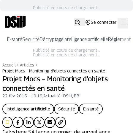
Publicité en cours de chargement...
Se connecter
E-santé
Sécurité
Décryptage
Intelligence artificielle
Réglementat
Publicité en cours de chargement...
Publicité en cours de chargement...
Accueil
Articles
Projet Mocs – Monitoring d’objets connectés en santé
Projet Mocs – Monitoring d’objets
connectés en santé
22 fév. 2016 - 10:19
,
Actualité
-
DSIH, BB
Intelligence artificielle
Sécurité
E-santé
Calystene SA lance un projet de surveillance