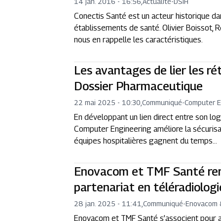
14 jan. 2016 - 16:56
,
Actualité
-
DSIH
Conectis Santé est un acteur historique da
établissements de santé. Olivier Boissot
nous en rappelle les caractéristiques.
Les avantages de lier les ré
Dossier Pharmaceutique
22 mai 2025 - 10:30
,
Communiqué
-
Computer E
En développant un lien direct entre son log
Computer Engineering améliore la sécurisa
équipes hospitalières gagnent du temps…
Enovacom et TMF Santé ren
partenariat en téléradiologi
28 jan. 2025 - 11:41
,
Communiqué
-
Enovacom 
Enovacom et TMF Santé s’associent pour amél