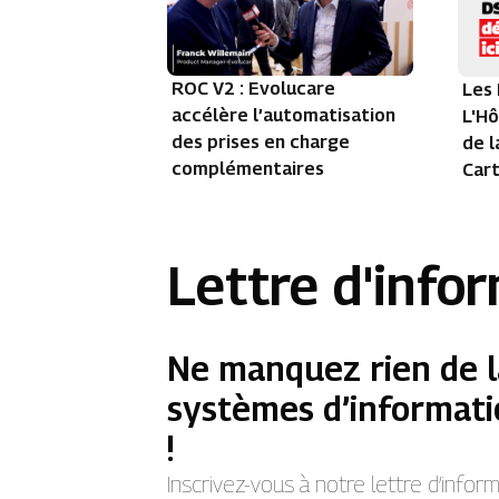
ROC V2 : Evolucare
Les 
accélère l’automatisation
L'Hô
des prises en charge
de l
complémentaires
Car
Lettre d'info
Ne manquez rien de l
systèmes d’informati
!
Inscrivez-vous à notre lettre d’info