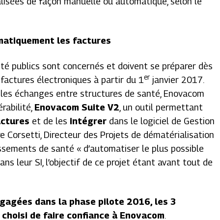
lisées de façon manuelle ou automatique, selon le
omatiquement les factures
é publics sont concernés et doivent se préparer dès
er
factures électroniques à partir du 1
janvier 2017.
ns les échanges entre structures de santé, Enovacom
rabilité,
Enovacom Suite V2
, un outil permettant
actures
et de les
intégrer
dans le logiciel de Gestion
re Corsetti, Directeur des Projets de dématérialisation
issements de santé
« d’automatiser le plus possible
ans leur SI, l’objectif de ce projet étant avant tout de
gagées dans la phase pilote 2016, les 3
 choisi de faire confiance à Enovacom
.