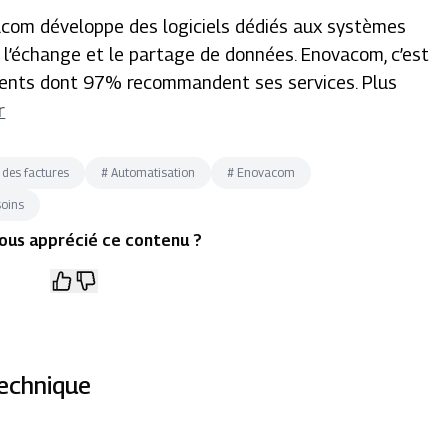
acom développe des logiciels dédiés aux systèmes
r l’échange et le partage de données. Enovacom, c’est
lients dont 97% recommandent ses services. Plus
r
 des factures
#
Automatisation
#
Enovacom
soins
ous apprécié ce contenu ?
technique