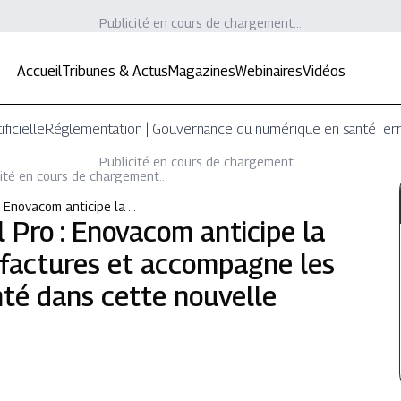
Publicité en cours de chargement...
Accueil
Tribunes & Actus
Magazines
Webinaires
Vidéos
ificielle
Réglementation | Gouvernance du numérique en santé
Terr
Publicité en cours de chargement...
ité en cours de chargement...
: Enovacom anticipe la …
 Pro : Enovacom anticipe la
 factures et accompagne les
té dans cette nouvelle