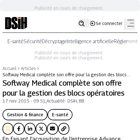
Publicité en cours de chargement...
Se connecter
E-santé
Sécurité
Décryptage
Intelligence artificielle
Réglementat
Publicité en cours de chargement...
Publicité en cours de chargement...
Accueil
Articles
Softway Medical complète son offre pour la gestion des blocs …
Softway Medical complète son offre
pour la gestion des blocs opératoires
17 nov. 2015 - 09:51
,
Actualité
-
DSIH, BB
Gestion & finance
E-santé
En faisant l'acquisition de l’entreprise Advance