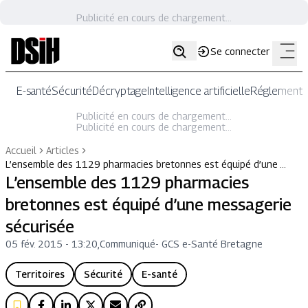
Publicité en cours de chargement...
Se connecter
E-santé
Sécurité
Décryptage
Intelligence artificielle
Réglementat
Publicité en cours de chargement...
Publicité en cours de chargement...
Accueil
Articles
L’ensemble des 1129 pharmacies bretonnes est équipé d’une …
L’ensemble des 1129 pharmacies
bretonnes est équipé d’une messagerie
sécurisée
05 fév. 2015 - 13:20
,
Communiqué
-
GCS e-Santé Bretagne
Territoires
Sécurité
E-santé