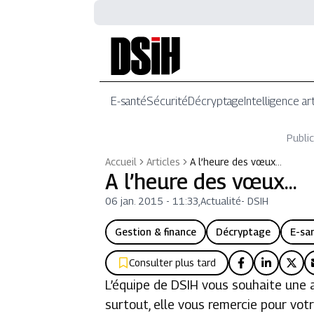
E-santé
Sécurité
Décryptage
Intelligence art
Public
Accueil
Articles
A l’heure des vœux…
A l’heure des vœux…
06 jan. 2015 - 11:33
,
Actualité
-
DSIH
Gestion & finance
Décryptage
E-sa
Consulter plus tard
L’équipe de DSIH vous souhaite une 
surtout, elle vous remercie pour votre