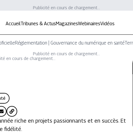
Publicité en cours de chargement...
Accueil
Tribunes & Actus
Magazines
Webinaires
Vidéos
ificielle
Réglementation | Gouvernance du numérique en santé
Terr
Publicité en cours de chargement...
ité en cours de chargement...
nté
année riche en projets passionnants et en succès. Et
 fidélité.