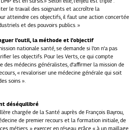
DMP est en sursis.» Selon elle, l’enjeu est triple :
iter le travail des soignants et accroître la
 atteindre ces objectifs, il faut une action concertée
ustriels et des pouvoirs publics. »
guer l’outil, la méthode et l’objectif
ission nationale santé, se demande si l’on n’a pas
ifier les objectifs. Pour les Verts, ce qui compte
rôle des médecins généralistes, d’affirmer la mission de
recours, « revaloriser une médecine générale qui soit
es soins ».
t déséquilibré
llère chargée de la Santé auprès de François Bayrou,
médecine de premier recours et la formation initiale, de
e ces métiers, » exercer en réseau grâce « à un maillage