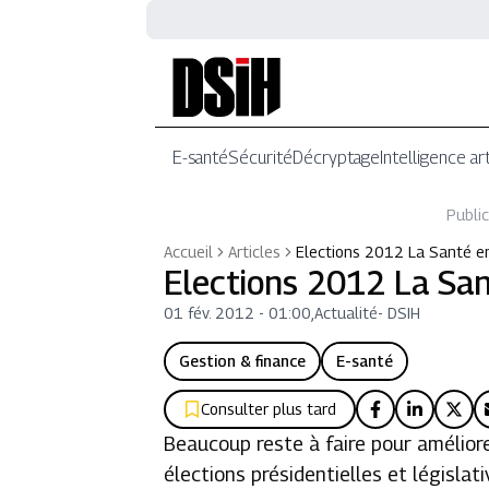
E-santé
Sécurité
Décryptage
Intelligence art
Public
Accueil
Articles
Elections 2012 La Santé e
Elections 2012 La San
01 fév. 2012 - 01:00
,
Actualité
-
DSIH
Gestion & finance
E-santé
Consulter plus tard
Beaucoup reste à faire pour amélio
élections présidentielles et législa