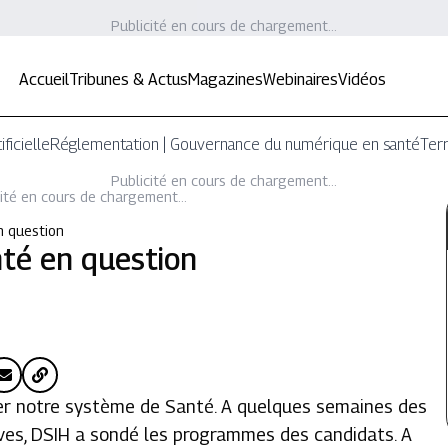
Publicité en cours de chargement...
Accueil
Tribunes & Actus
Magazines
Webinaires
Vidéos
ificielle
Réglementation | Gouvernance du numérique en santé
Terr
Publicité en cours de chargement...
ité en cours de chargement...
n question
té en question
rer notre système de Santé. A quelques semaines des
tives, DSIH a sondé les programmes des candidats. A