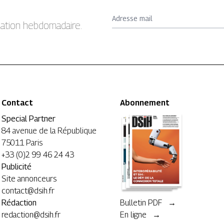
Adresse mail
rmation hebdomadaire.
Contact
Abonnement
Special Partner
84 avenue de la République
75011 Paris
+33 (0)2 99 46 24 43
Publicité
Site annonceurs
contact@dsih.fr
Rédaction
Bulletin PDF →
redaction@dsih.fr
En ligne →