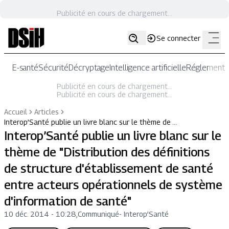
Publicité en cours de chargement...
Se connecter
E-santé
Sécurité
Décryptage
Intelligence artificielle
Réglementat
Publicité en cours de chargement...
Publicité en cours de chargement...
Accueil
Articles
Interop’Santé publie un livre blanc sur le thème de …
Interop’Santé publie un livre blanc sur le
thème de "Distribution des définitions
de structure d'établissement de santé
entre acteurs opérationnels de système
d'information de santé"
10 déc. 2014 - 10:28
,
Communiqué
-
Interop’Santé