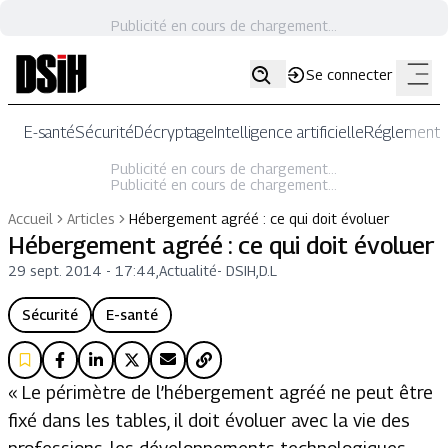
Publicité en cours de chargement...
Se connecter
E-santé
Sécurité
Décryptage
Intelligence artificielle
Réglementat
Publicité en cours de chargement...
Publicité en cours de chargement...
Accueil
Articles
Hébergement agréé : ce qui doit évoluer
Hébergement agréé : ce qui doit évoluer
29 sept. 2014 - 17:44
,
Actualité
-
DSIH,D.L
Sécurité
E-santé
« Le périmètre de l’hébergement agréé ne peut être
fixé dans les tables, il doit évoluer avec la vie des