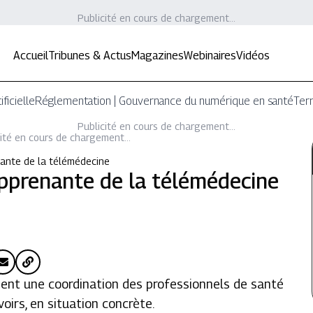
Publicité en cours de chargement...
Accueil
Tribunes & Actus
Magazines
Webinaires
Vidéos
ificielle
Réglementation | Gouvernance du numérique en santé
Terr
Publicité en cours de chargement...
ité en cours de chargement...
enante de la télémédecine
 apprenante de la télémédecine
nt une coordination des professionnels de santé
irs, en situation concrète.