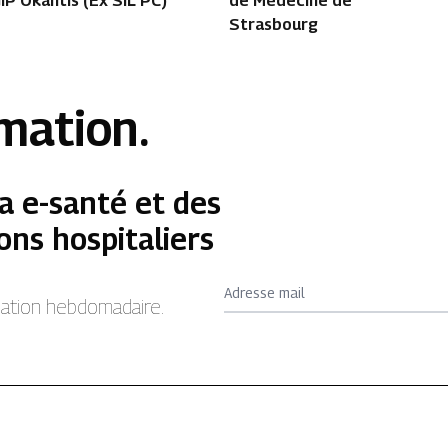
IP Okantis (Ex SIL PC)
de Médecine de
Strasbourg
rmation.
a e-santé et des
ons hospitaliers
Adresse mail
rmation hebdomadaire.