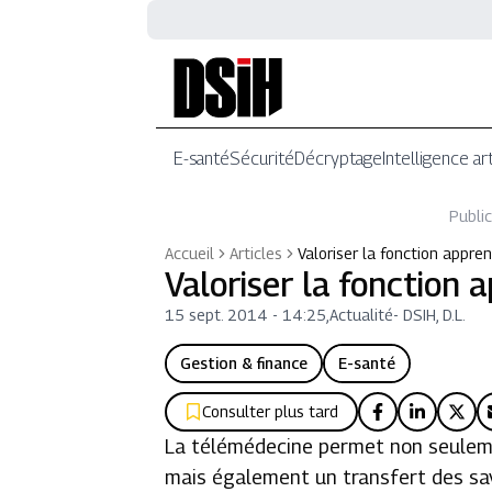
E-santé
Sécurité
Décryptage
Intelligence art
Public
Accueil
Articles
Valoriser la fonction appr
Valoriser la fonction
15 sept. 2014 - 14:25
,
Actualité
-
DSIH, D.L.
Gestion & finance
E-santé
Consulter plus tard
La télémédecine permet non seuleme
mais également un transfert des savo