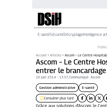
E-santé
Sécurité
Décryptage
Intelligence art
Public
Accueil
Articles
Ascom – Le Centre Hospitali
Ascom – Le Centre Hosp
entrer le brancardage 
20 juin 2014 - 13:57
,
Communiqué
-
Ascom
Gestion administrative
E-santé
Consulter plus tard
Grâce aux solutions d’Ascom, le Cent