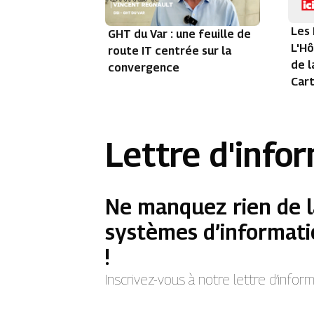
Les 
GHT du Var : une feuille de
L'Hô
route IT centrée sur la
de l
convergence
Car
Lettre d'info
Ne manquez rien de l
systèmes d’informati
!
Inscrivez-vous à notre lettre d’info