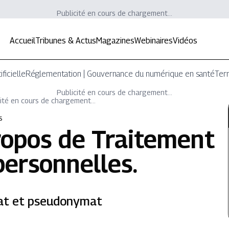
Publicité en cours de chargement...
Accueil
Tribunes & Actus
Magazines
Webinaires
Vidéos
ificielle
Réglementation | Gouvernance du numérique en santé
Terr
Publicité en cours de chargement...
ité en cours de chargement...
s
ropos de
Traitement
personnelles
.
at et pseudonymat