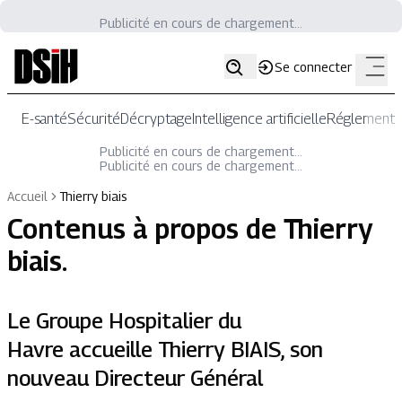
Publicité en cours de chargement...
Se connecter
E-santé
Sécurité
Décryptage
Intelligence artificielle
Réglementat
Publicité en cours de chargement...
Publicité en cours de chargement...
Accueil
Thierry biais
Contenus à propos de
Thierry
biais
.
Le Groupe Hospitalier du
Havre accueille Thierry BIAIS, son
nouveau Directeur Général