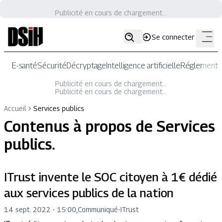
Publicité en cours de chargement...
Se connecter
E-santé
Sécurité
Décryptage
Intelligence artificielle
Réglementat
Publicité en cours de chargement...
Publicité en cours de chargement...
Accueil
Services publics
Contenus à propos de
Services
publics
.
ITrust invente le SOC citoyen à 1€ dédié
aux services publics de la nation
14 sept. 2022 - 15:00
,
Communiqué
-
ITrust