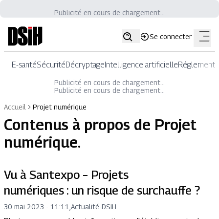
Publicité en cours de chargement...
Se connecter
E-santé
Sécurité
Décryptage
Intelligence artificielle
Réglementat
Publicité en cours de chargement...
Publicité en cours de chargement...
Accueil
Projet numérique
Contenus à propos de
Projet
numérique
.
Vu à Santexpo – Projets
numériques : un risque de surchauffe ?
30 mai 2023 - 11:11
,
Actualité
-
DSIH