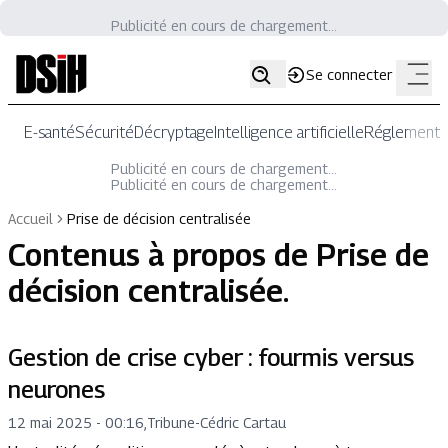
Publicité en cours de chargement...
Se connecter
E-santé
Sécurité
Décryptage
Intelligence artificielle
Réglementat
Publicité en cours de chargement...
Publicité en cours de chargement...
Accueil
Prise de décision centralisée
Contenus à propos de
Prise de
décision centralisée
.
Gestion de crise cyber : fourmis versus
neurones
12 mai 2025 - 00:16
,
Tribune
-
Cédric Cartau