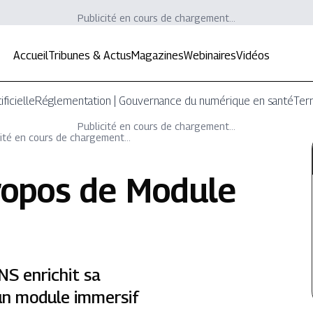
Publicité en cours de chargement...
Accueil
Tribunes & Actus
Magazines
Webinaires
Vidéos
ificielle
Réglementation | Gouvernance du numérique en santé
Terr
Publicité en cours de chargement...
ité en cours de chargement...
ropos de
Module
'ANS enrichit sa
un module immersif