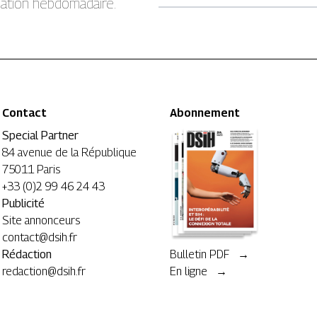
rmation hebdomadaire.
Contact
Abonnement
Special Partner
84 avenue de la République
75011 Paris
+33 (0)2 99 46 24 43
Publicité
Site annonceurs
contact@dsih.fr
Rédaction
Bulletin PDF →
redaction@dsih.fr
En ligne →