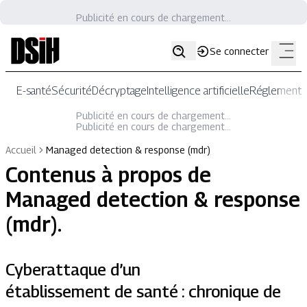
Publicité en cours de chargement...
Se connecter
E-santé
Sécurité
Décryptage
Intelligence artificielle
Réglementat
Publicité en cours de chargement...
Publicité en cours de chargement...
Accueil
Managed detection & response (mdr)
Contenus à propos de
Managed detection & response
(mdr)
.
Cyberattaque d’un
établissement de santé : chronique de