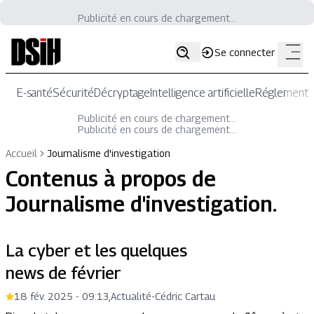
Publicité en cours de chargement...
Se connecter
E-santé
Sécurité
Décryptage
Intelligence artificielle
Réglementat
Publicité en cours de chargement...
Publicité en cours de chargement...
Accueil
Journalisme d'investigation
Contenus à propos de
Journalisme d'investigation
.
La cyber et les quelques
news de février
18 fév. 2025 - 09:13
,
Actualité
-
Cédric Cartau