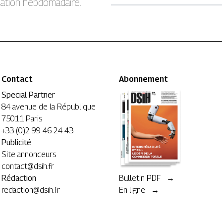
rmation hebdomadaire.
Contact
Abonnement
Special Partner
84 avenue de la République
75011 Paris
+33 (0)2 99 46 24 43
Publicité
Site annonceurs
contact@dsih.fr
Rédaction
Bulletin PDF →
redaction@dsih.fr
En ligne →