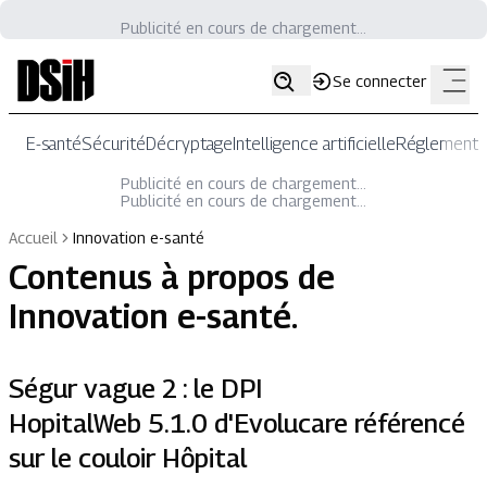
Publicité en cours de chargement...
Se connecter
E-santé
Sécurité
Décryptage
Intelligence artificielle
Réglementat
Publicité en cours de chargement...
Publicité en cours de chargement...
Accueil
Innovation e-santé
Contenus à propos de
Innovation e-santé
.
Ségur vague 2 : le DPI
HopitalWeb 5.1.0 d'Evolucare référencé
sur le couloir Hôpital