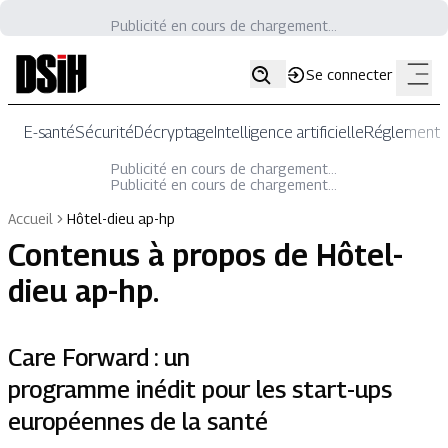
Publicité en cours de chargement...
Se connecter
E-santé
Sécurité
Décryptage
Intelligence artificielle
Réglementat
Publicité en cours de chargement...
Publicité en cours de chargement...
Accueil
Hôtel-dieu ap-hp
Contenus à propos de
Hôtel-
dieu ap-hp
.
Care Forward : un
programme inédit pour les start-ups
européennes de la santé