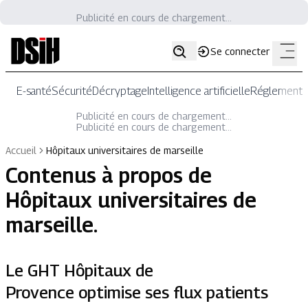
Publicité en cours de chargement...
Se connecter
E-santé
Sécurité
Décryptage
Intelligence artificielle
Réglementat
Publicité en cours de chargement...
Publicité en cours de chargement...
Accueil
Hôpitaux universitaires de marseille
Contenus à propos de
Hôpitaux universitaires de
marseille
.
Le GHT Hôpitaux de
Provence optimise ses flux patients