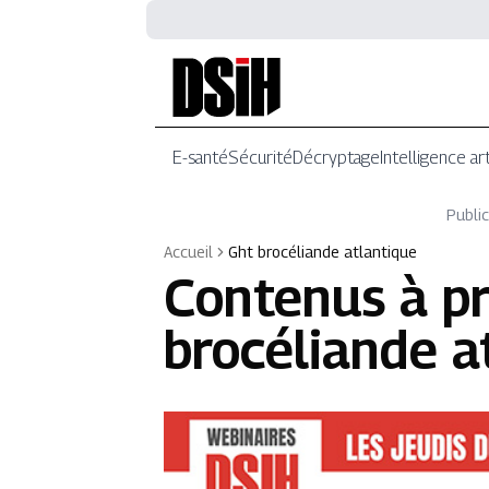
E-santé
Sécurité
Décryptage
Intelligence art
Public
Accueil
Ght brocéliande atlantique
Contenus à p
brocéliande a