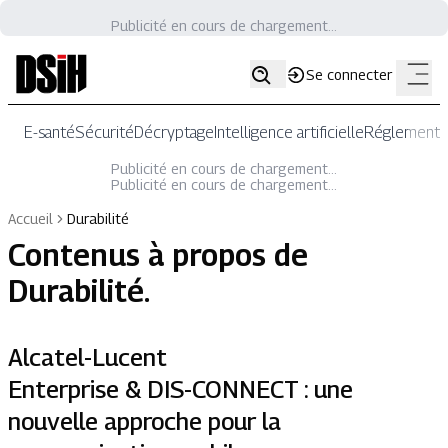
Publicité en cours de chargement...
Se connecter
E-santé
Sécurité
Décryptage
Intelligence artificielle
Réglementat
Publicité en cours de chargement...
Publicité en cours de chargement...
Accueil
Durabilité
Contenus à propos de
Durabilité
.
Alcatel-Lucent
Enterprise & DIS-CONNECT : une
nouvelle approche pour la