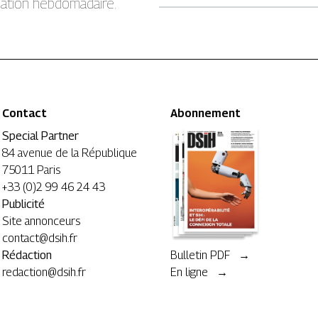
rmation hebdomadaire.
Contact
Abonnement
Special Partner
84 avenue de la République
75011 Paris
+33 (0)2 99 46 24 43
Publicité
Site annonceurs
contact@dsih.fr
Rédaction
Bulletin PDF →
redaction@dsih.fr
En ligne →