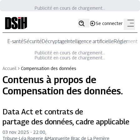
Publicité en cours de chargement...
Se connecter
E-santé
Sécurité
Décryptage
Intelligence artificielle
Réglementat
Publicité en cours de chargement...
Publicité en cours de chargement...
Accueil
Compensation des données
Contenus à propos de
Compensation des données
.
Data Act et contrats de
partage des données, cadre applicable
03 nov. 2025 - 22:00
,
Tribune
-
Léa Rogerie
&
Marguerite Brac de La Perrière